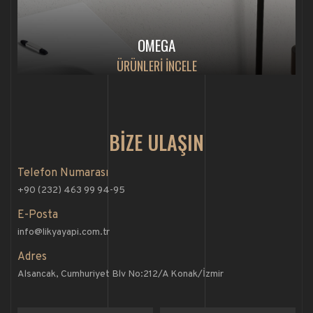
OMEGA
ÜRÜNLERİ İNCELE
BİZE ULAŞIN
Telefon Numarası
+90 (232) 463 99 94-95
E-Posta
info@likyayapi.com.tr
Adres
Alsancak, Cumhuriyet Blv No:212/A Konak/İzmir