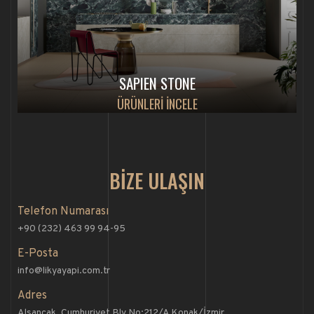
SAPIEN STONE
ÜRÜNLERİ İNCELE
BİZE ULAŞIN
Telefon Numarası
+90 (232) 463 99 94-95
E-Posta
info@likyayapi.com.tr
Adres
Alsancak, Cumhuriyet Blv No:212/A Konak/İzmir