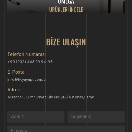
OMEGA
ÜRÜNLERİ İNCELE
BİZE ULAŞIN
Telefon Numarası
+90 (232) 463 99 94-95
E-Posta
info@likyayapi.com.tr
Adres
Alsancak, Cumhuriyet Blv No:212/A Konak/İzmir