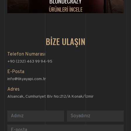
BLONDECRAZY
ÜRÜNLERİ İNCELE
BİZE ULAŞIN
Telefon Numarası
+90 (232) 463 99 94-95
E-Posta
info@likyayapi.com.tr
Adres
Alsancak, Cumhuriyet Blv No:212/A Konak/İzmir